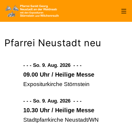
Zum
Inhalt
springen
Pfarrei
Sankt
Pfarrei Neustadt neu
Georg
Neustadt/WN
- - - So. 9. Aug. 2026
-
-
-
09.00 Uhr / Heilige Messe
Expositurkirche Störnstein
- - - So. 9. Aug. 2026
-
-
-
10.30 Uhr / Heilige Messe
Stadtpfarrkirche Neustadt/WN