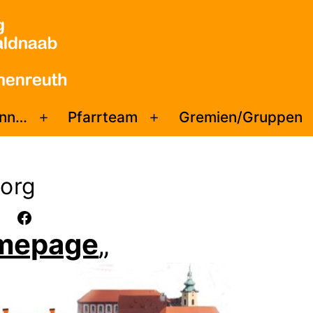
enn…
Pfarrteam
Gremien/Gruppen
Menü
Menü
öffnen
öffnen
eorg
Facebook
mepage
„