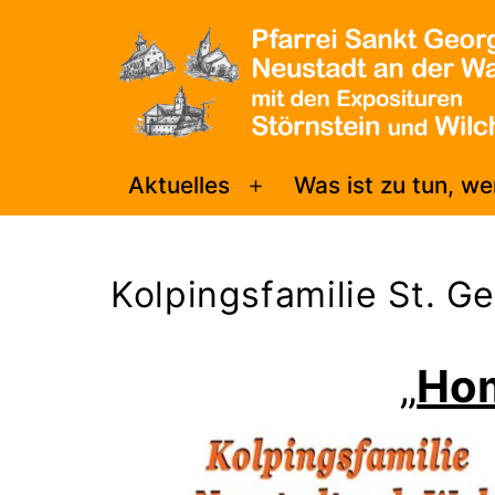
Zum
Inhalt
springen
Pfarrei
Aktuelles
Was ist zu tun, w
Menü
Sankt
öffnen
Georg
Kolpingsfamilie St. G
Neustadt/WN
„
Ho