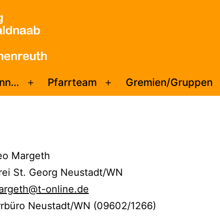
enn…
Pfarrteam
Gremien/Gruppen
Menü
Menü
öffnen
öffnen
eo Margeth
rrei St. Georg Neustadt/WN
argeth@t-online.de
farrbüro Neustadt/WN (09602/1266)