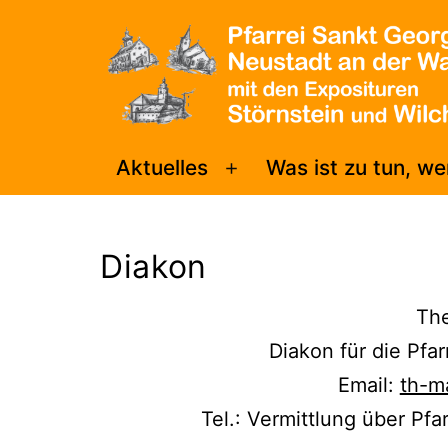
Zum
Inhalt
springen
Pfarrei
Aktuelles
Was ist zu tun, w
Menü
Sankt
öffnen
Georg
Diakon
Neustadt/WN
Th
Diakon für die Pfa
Email:
th-m
Tel.: Vermittlung über P