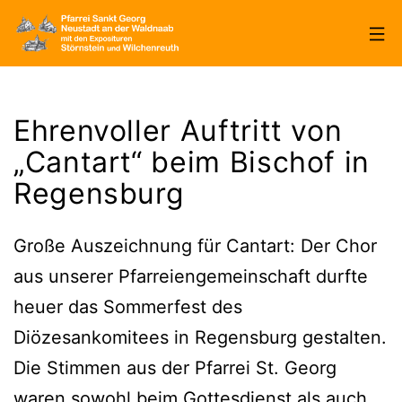
Zum
Inhalt
springen
Pfarrei
Sankt
Ehrenvoller Auftritt von
Georg
„Cantart“ beim Bischof in
Neustadt/WN
Regensburg
Große Auszeichnung für Cantart: Der Chor
aus unserer Pfarreiengemeinschaft durfte
heuer das Sommerfest des
Diözesankomitees in Regensburg gestalten.
Die Stimmen aus der Pfarrei St. Georg
waren sowohl beim Gottesdienst als auch