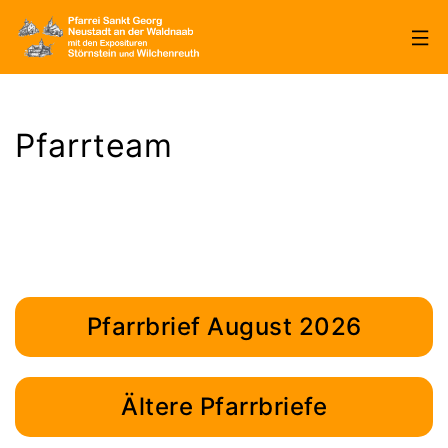
Zum
Inhalt
springen
Pfarrei
Sankt
Pfarrteam
Georg
Neustadt/WN
Pfarrbrief August 2026
Ältere Pfarrbriefe