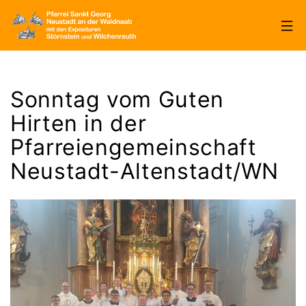
Zum
Inhalt
springen
Pfarrei
Sankt
Sonntag vom Guten
Georg
Hirten in der
Neustadt/WN
Pfarreiengemeinschaft
Neustadt-Altenstadt/WN