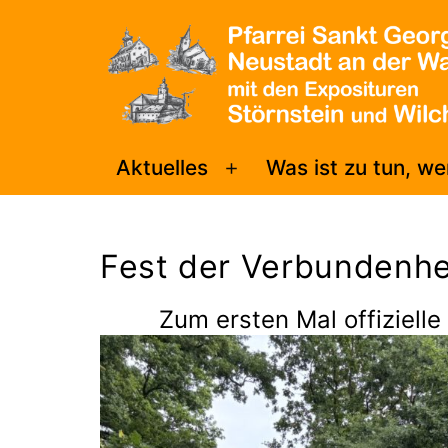
Zum
Inhalt
springen
Pfarrei
Aktuelles
Was ist zu tun, w
Menü
Sankt
öffnen
Georg
Fest der Verbundenhe
Neustadt/WN
Zum ersten Mal offizielle