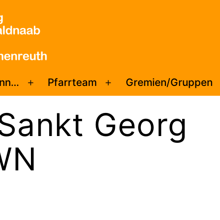
enn…
Pfarrteam
Gremien/Gruppen
Menü
Menü
öffnen
öffnen
Sankt Georg
WN