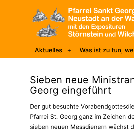
Zum
Inhalt
springen
Pfarrei
Aktuelles
Was ist zu tun, w
Menü
Sankt
öffnen
Georg
Sieben neue Ministrant
Neustadt/WN
Georg eingeführt
Der gut besuchte Vorabendgottesdien
Pfarrei St. Georg ganz im Zeichen d
sieben neuen Messdienern wächst die 