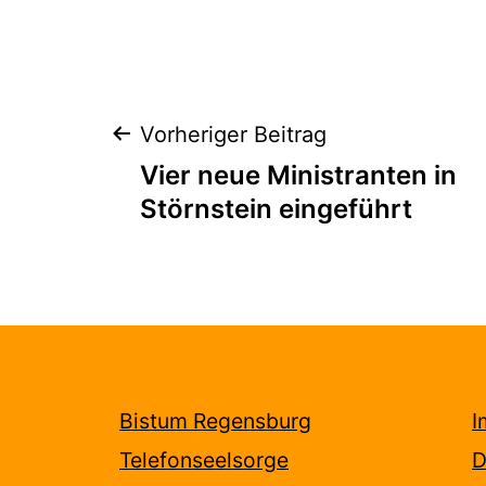
Beitragsnaviga
Vorheriger Beitrag
Vier neue Ministranten in
Störnstein eingeführt
Bistum Regensburg
I
Telefonseelsorge
D