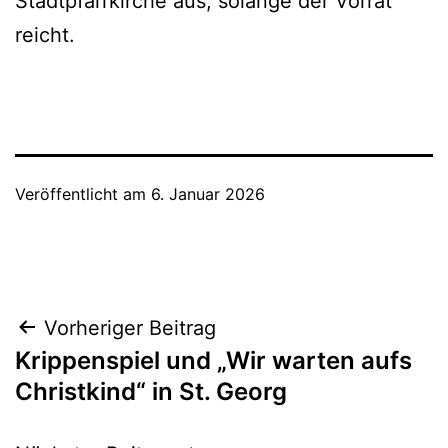
Stadtpfarrkirche aus, solange der Vorrat
reicht.
Veröffentlicht am
6. Januar 2026
Beitragsnavigation
Vorheriger Beitrag
Krippenspiel und „Wir warten aufs
Christkind“ in St. Georg