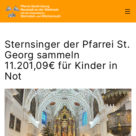
Zum
Inhalt
springen
Pfarrei
Sankt
Sternsinger der Pfarrei St.
Georg
Georg sammeln
Neustadt/WN
11.201,09€ für Kinder in
Not