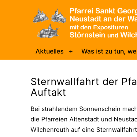
Zum
Inhalt
springen
Pfarrei
Aktuelles
Was ist zu tun, w
Menü
Sankt
öffnen
Georg
Sternwallfahrt der Pf
Neustadt/WN
Auftakt
Bei strahlendem Sonnenschein mach
die Pfarreien Altenstadt und Neusta
Wilchenreuth auf eine Sternwallfah