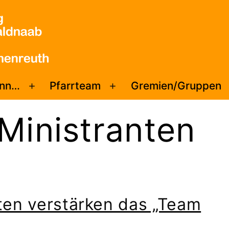
enn…
Pfarrteam
Gremien/Gruppen
Menü
Menü
öffnen
öffnen
Ministranten
ten verstärken das „Team