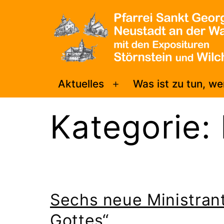
Zum
Inhalt
springen
Pfarrei
Aktuelles
Was ist zu tun, w
Menü
Sankt
öffnen
Georg
Kategorie:
Neustadt/WN
Sechs neue Ministran
Gottes“