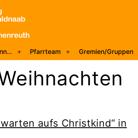
enn…
Pfarrteam
Gremien/Gruppen
Menü
Menü
öffnen
öffnen
Weihnachten
 warten aufs Christkind“ in