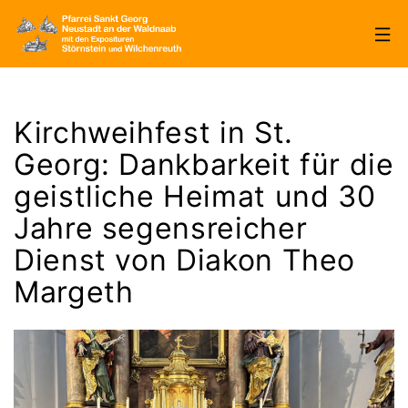
Zum
Inhalt
springen
Pfarrei
Sankt
Kirchweihfest in St.
Georg
Georg: Dankbarkeit für die
Neustadt/WN
geistliche Heimat und 30
Jahre segensreicher
Dienst von Diakon Theo
Margeth