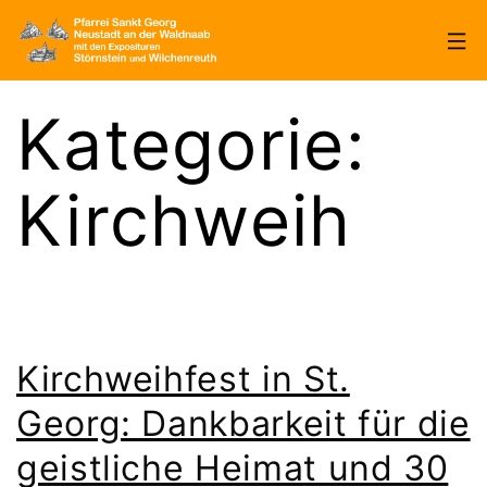
Zum
Inhalt
springen
Pfarrei
Kategorie:
Sankt
Georg
Kirchweih
Neustadt/WN
Kirchweihfest in St.
Georg: Dankbarkeit für die
geistliche Heimat und 30