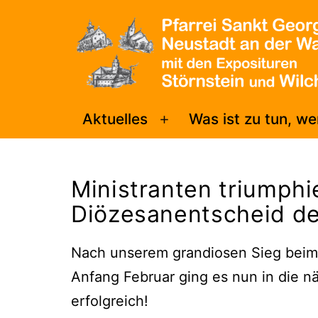
Zum
Inhalt
springen
Pfarrei
Aktuelles
Was ist zu tun, w
Menü
Sankt
öffnen
Georg
Ministranten triumph
Neustadt/WN
Diözesanentscheid d
Nach unserem grandiosen Sieg beim
Anfang Februar ging es nun in die n
erfolgreich!