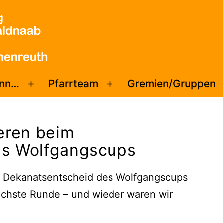
enn…
Pfarrteam
Gremien/Gruppen
Menü
Menü
öffnen
öffnen
ieren beim
es Wolfgangscups
 Dekanatsentscheid des Wolfgangscups
ächste Runde – und wieder waren wir